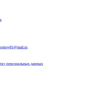
х
kostroy81@mail.ru
отку персональных данных
ляется публичной офертой, определяемой положениями статьи 4